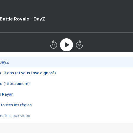
 Battle Royale - DayZ
 DayZ
 a 13 ans (et vous l'avez ignoré)
e (littéralement)
im Rayan
 toutes les règles
s les jeux vidéo
us choquant de Rockstar ? - Le scandale BULLY