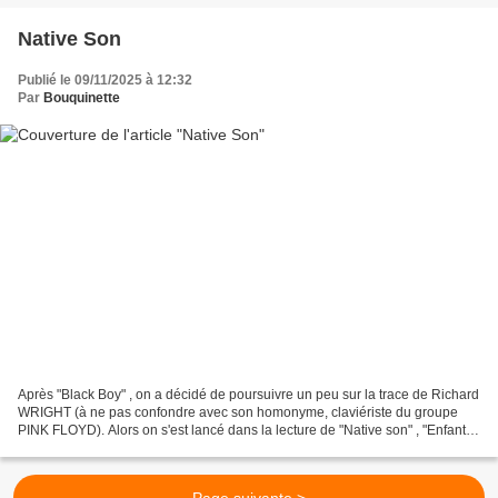
Native Son
Publié le 09/11/2025 à 12:32
Par
Bouquinette
Après "Black Boy" , on a décidé de poursuivre un peu sur la trace de Richard
WRIGHT (à ne pas confondre avec son homonyme, claviériste du groupe
PINK FLOYD). Alors on s'est lancé dans la lecture de "Native son" , "Enfant
du pays" , en français, semble-t-il,...