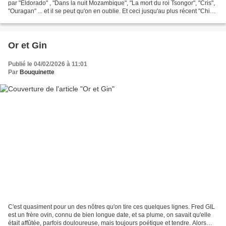
par "Eldorado" , "Dans la nuit Mozambique", "La mort du roi Tsongor", "Cris",
"Ouragan" ... et il se peut qu'on en oublie. Et ceci jusqu'au plus récent "Chien
51" , dont "Zem"...
Or et Gin
Publié le 04/02/2026 à 11:01
Par
Bouquinette
C'est quasiment pour un des nôtres qu'on tire ces quelques lignes. Fred GIL
est un frère ovin, connu de bien longue date, et sa plume, on savait qu'elle
était affûtée, parfois douloureuse, mais toujours poétique et tendre. Alors