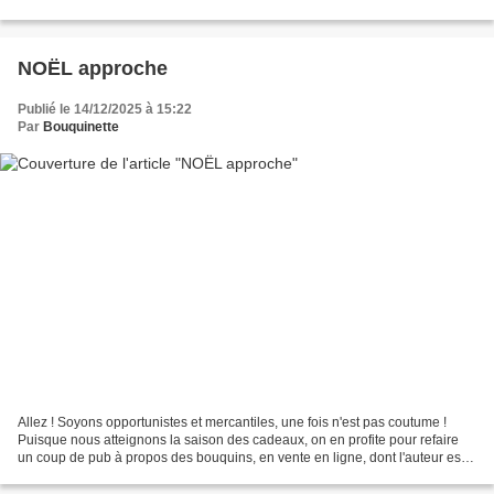
c'est fait. Cette fois,...
NOËL approche
Publié le 14/12/2025 à 15:22
Par
Bouquinette
Allez ! Soyons opportunistes et mercantiles, une fois n'est pas coutume !
Puisque nous atteignons la saison des cadeaux, on en profite pour refaire
un coup de pub à propos des bouquins, en vente en ligne, dont l'auteur est
un très proche des Moutons......