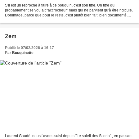
S'il est un reproche à faire à ce bouquin, c'est son titre. Un titre qui,
probablement se voulait "accrocheur" mais qui ne parvient qu'à être ridicule.
Dommage, parce que pour le reste, c'est plutôt bien fait, bien documenté,
bien argumenté et, en conséquence,...
Zem
Publié le 07/02/2026 à 16:17
Par
Bouquinette
Laurent Gaudé, nous l'avons suivi depuis "Le soleil des Scorta" , en passant