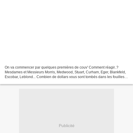
On va commencer par quelques premières de couv' Comment réagir..?
Mesdames et Messieurs Morris, Medwood, Stuart, Curham, Eger, Blankfeld,
Escobar, Leblond... Combien de dollars vous sont tombés dans les fouilles
avec ces "chefs-d'œuvre littéraires" ?...
Publicité