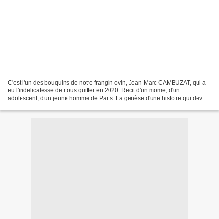
C'est l'un des bouquins de notre frangin ovin, Jean-Marc CAMBUZAT, qui a
eu l'indélicatesse de nous quitter en 2020. Récit d'un môme, d'un
adolescent, d'un jeune homme de Paris. La genèse d'une histoire qui devait
le conduire à devenir l'un des fondateurs...